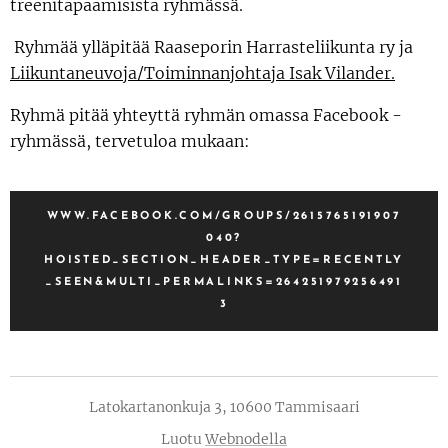
treenitapaamisista ryhmässä.
Ryhmää ylläpitää Raaseporin Harrasteliikunta ry ja
Liikuntaneuvoja/Toiminnanjohtaja Isak Vilander.
Ryhmä pitää yhteyttä ryhmän omassa Facebook -
ryhmässä, tervetuloa mukaan:
WWW.FACEBOOK.COM/GROUPS/2615765191907
040?
HOISTED_SECTION_HEADER_TYPE=RECENTLY
_SEEN&MULTI_PERMALINKS=264251979256491
3
Latokartanonkuja 3, 10600 Tammisaari
Luotu
Webnodella